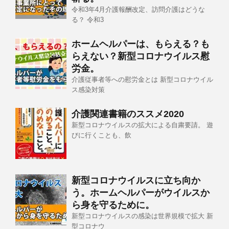
令和3年4月介護報酬改定、訪問介護はどうな
る？ 令和3
ホームヘルパーは、もらえる？も
らえない？新型コロナウイルス慰
労金。
介護従事者等への慰労金とは 新型コロナウイル
ス感染対策
介護関連書籍のススメ2020
新型コロナウイルスの拡大による自粛要請。 遊
びに行くことも、飲
新型コロナウイルスに立ち向か
う。ホームヘルパーがウイルスか
ら身を守るために。
新型コロナウイルスの感染は世界規模で拡大 新
型コロナウ