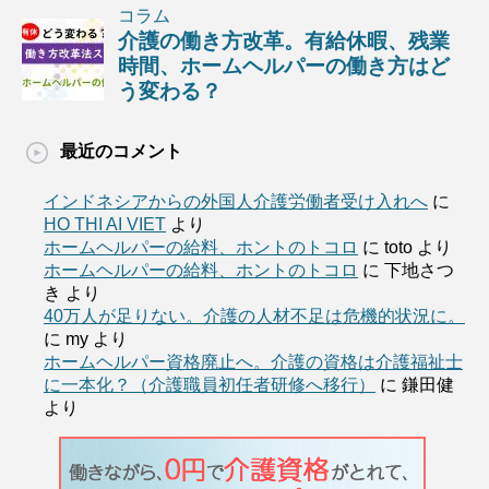
最近のコメント
インドネシアからの外国人介護労働者受け入れへ
に
HO THI AI VIET
より
ホームヘルパーの給料、ホントのトコロ
に
toto
より
ホームヘルパーの給料、ホントのトコロ
に
下地さつ
き
より
40万人が足りない。介護の人材不足は危機的状況に。
に
my
より
ホームヘルパー資格廃止へ。介護の資格は介護福祉士
に一本化？（介護職員初任者研修へ移行）
に
鎌田健
より