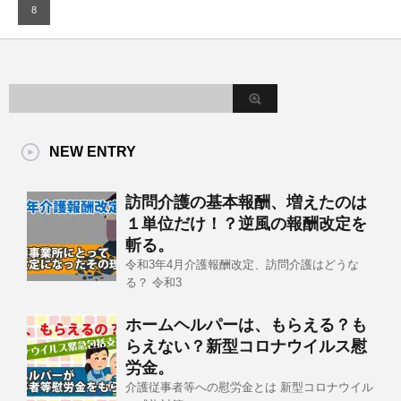
8
NEW ENTRY
訪問介護の基本報酬、増えたのは
１単位だけ！？逆風の報酬改定を
斬る。
令和3年4月介護報酬改定、訪問介護はどうな
る？ 令和3
ホームヘルパーは、もらえる？も
らえない？新型コロナウイルス慰
労金。
介護従事者等への慰労金とは 新型コロナウイル