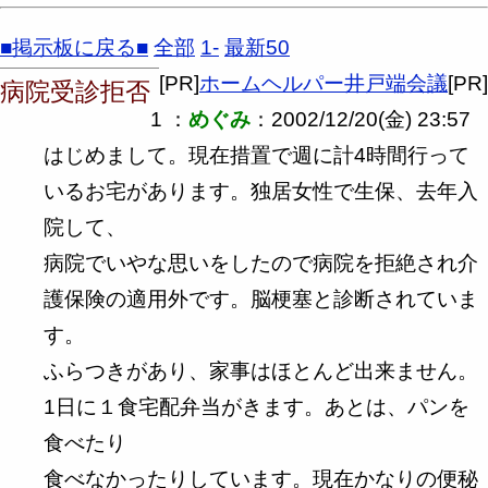
■掲示板に戻る■
全部
1-
最新50
[PR]
ホームヘルパー井戸端会議
[PR]
病院受診拒否
1 ：
めぐみ
：2002/12/20(金) 23:57
はじめまして。現在措置で週に計4時間行って
いるお宅があります。独居女性で生保、去年入
院して、
病院でいやな思いをしたので病院を拒絶され介
護保険の適用外です。脳梗塞と診断されていま
す。
ふらつきがあり、家事はほとんど出来ません。
1日に１食宅配弁当がきます。あとは、パンを
食べたり
食べなかったりしています。現在かなりの便秘