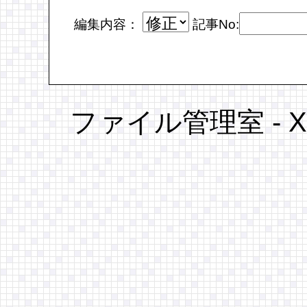
編集内容：
記事No:
ファイル管理室
-
X