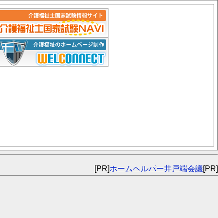
[PR]
ホームヘルパー井戸端会議
[PR]