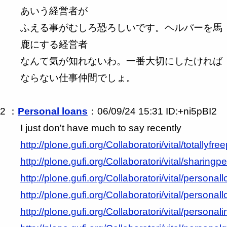
あいう経営者が
ふえる事がむしろ恐ろしいです。ヘルパーを馬
鹿にする経営者
なんて気が知れないわ。一番大切にしたければ
ならない仕事仲間でしょ。
2 ：
Personal loans
：06/09/24 15:31 ID:+ni5pBI2
I just don't have much to say recently
http://plone.gufi.org/Collaboratori/vital/totallyfr
http://plone.gufi.org/Collaboratori/vital/sharing
http://plone.gufi.org/Collaboratori/vital/personal
http://plone.gufi.org/Collaboratori/vital/personal
http://plone.gufi.org/Collaboratori/vital/personali