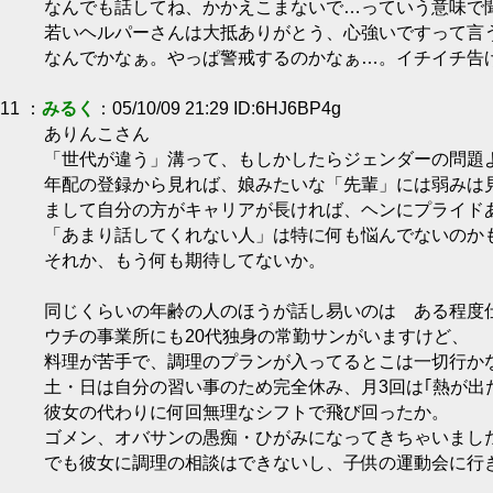
なんでも話してね、かかえこまないで…っていう意味で
若いヘルパーさんは大抵ありがとう、心強いですって言
なんでかなぁ。やっぱ警戒するのかなぁ…。イチイチ告
11 ：
みるく
：05/10/09 21:29 ID:6HJ6BP4g
ありんこさん
「世代が違う」溝って、もしかしたらジェンダーの問題
年配の登録から見れば、娘みたいな「先輩」には弱みは
まして自分の方がキャリアが長ければ、ヘンにプライド
「あまり話してくれない人」は特に何も悩んでないのか
それか、もう何も期待してないか。
同じくらいの年齢の人のほうが話し易いのは ある程度
ウチの事業所にも20代独身の常勤サンがいますけど、
料理が苦手で、調理のプランが入ってるとこは一切行か
土・日は自分の習い事のため完全休み、月3回は｢熱が出
彼女の代わりに何回無理なシフトで飛び回ったか。
ゴメン、オバサンの愚痴・ひがみになってきちゃいまし
でも彼女に調理の相談はできないし、子供の運動会に行