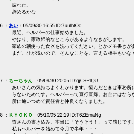
疲れた。
辞めるかな
6 ：
あい
：05/09/30 16:55 ID:7uuIhtOc
最近、ヘルパーの仕事始めました。
やはり、家政婦的なところがあるようなきがします。
家族の朝使った食器を洗ってください、とかメモ書きが
まだ、ひが浅いので、そんなことを、言える相手もいな
7 ：
ちーちゃん
：05/09/30 20:05 ID:qjC+PlQU
あいさんの気持ちよくわかります。悩んだときは事務所
らないためです。ヘルパーって直行直帰。お金にはなら
所に通いつめて責任者と仲良くなりました。
8 ：
ＫＹＯＫＯ
：05/10/05 22:19 ID:T6ZEmaNg
皆さんの書き込み、本当に「そうそう！」って感じです
私もヘルパーを始めて今月で半年・・・