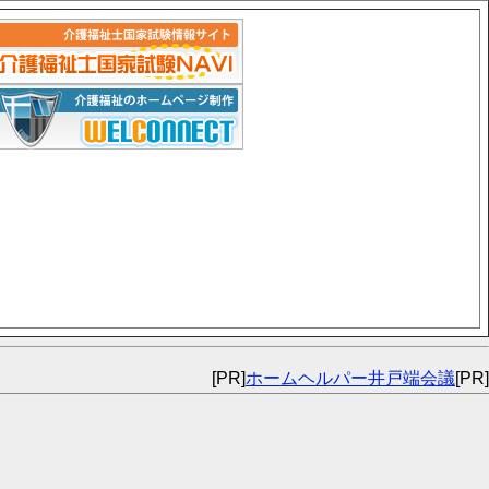
[PR]
ホームヘルパー井戸端会議
[PR]