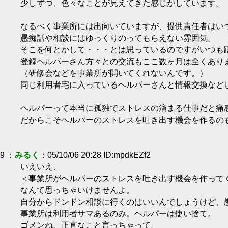
少しずつ、色々なことが見えてきた感じがしています。
なるべく事業所には出向いていますが、提供責任者はい
愚痴話や相談にはゆっくりのってもらえない雰囲気。
そこを何とかして・・・とは思っているのですがいつも
登録ヘルパーさん方々との交流もここ数ヶ月は全くあり
（研修会などを事業所が開いてくれないんです。）
同じ利用者宅に入っているヘルパーさんと情報交換など
ヘルパーって本当に孤独でストレスの溜まる仕事だと痛
だからこそヘルパーのストレスを吐き出す機会を作るの
9 ：
みるく
：05/10/06 20:28 ID:mpdkEZf2
いえいえ、
＜事業所がヘルパーのストレスを吐き出す機会を作って
なんて思っちゃいけませんよ。
自分からドンドン相談に行くのはいいんでしょうけど、
事業所は利用者サマあるのみ。ヘルパーは使い捨て。
ゴメンね、正直なこと言っちゃって。