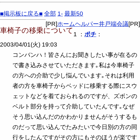
■掲示板に戻る■
全部
1-
最新50
[PR]
ホームヘルパー井戸端会議
[PR]
車椅子の移乗について
1 ：
ポチ
：
2003/04/01(火) 19:03
コンバンハ！皆さんにお聞きしたい事が在るの
で書き込みさせていただきます｡私は今車椅子
の方への介助で少し悩んでいます｡それは利用
者の方を車椅子からベッドに移乗する際にスウ
ェットなどを着ておられるのですが、ズボンの
ベルト部分を持って介助していたんです｡なぜ
そう思い込んだのかわかりませんがそうするも
のだって思い込んでたみたいで今日別の方の同
行をしたんですがその方にもそのほうが楽です