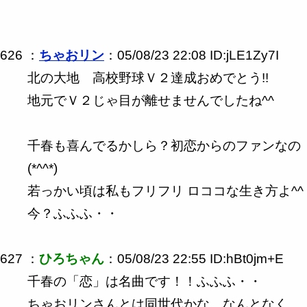
626 ：
ちゃおリン
：05/08/23 22:08 ID:jLE1Zy7I
北の大地 高校野球Ｖ２達成おめでとう!!
地元でＶ２じゃ目が離せませんでしたね^^
千春も喜んでるかしら？初恋からのファンなの
(*^^*)
若っかい頃は私もフリフリ ロココな生き方よ^^
今？ふふふ・・
627 ：
ひろちゃん
：05/08/23 22:55 ID:hBt0jm+E
千春の「恋」は名曲です！！ふふふ・・
ちゃおリンさんとは同世代かな。なんとなく、