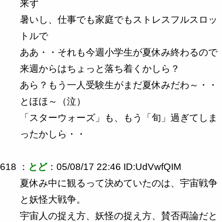
来ず
暑いし、仕事でも家庭でもストレスフルスロッ
トルで
ああ・・それも今週小学生が夏休み終わるので
来週からはちょっと落ち着くかしら？
あら？もう一人受験生がまだ夏休みだわ～・・
とほほ～（泣）
「スターウォーズ」も、もう「旬」過ぎてしま
ったかしら・・
618 ：
とど
：05/08/17 22:46 ID:UdVwfQIM
夏休み中に観るって決めていたのは、宇宙戦争
と妖怪大戦争。
宇宙人の捉え方、妖怪の捉え方、賛否両論だと