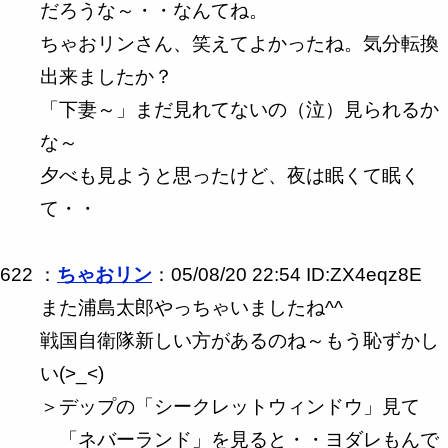
だろうな～・・なんてね。
ちゃおリンさん、笑えてよかったね。気分転換
出来ましたか？
「下妻～」まだ見れてないの（泣）見られるか
な～
夕べも見ようと思ったけど、夜は眠くて眠く
て・・
622 ：
ちゃおリン
：05/08/20 22:54 ID:ZX4eqz8E
また浦島太郎やっちゃいましたね^^
戦国自衛隊新しい方があるのね～もう恥ずかし
い(>_<)ゞ
＞デップの「シークレットウィンドウ」見て
「ネバーランド」を見ると・・ヨダレもんで