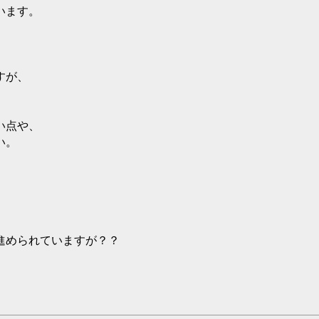
います。
すが、
い点や、
い。
進められていますが？？