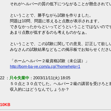
それがヘルパーの質の低下につながることが懸念されて
ということで、勝手ながら試験を作りました。
問題は10問、問題に答えると点数が表示されます。
できなかったからといってどうということではないので
あまり点数が低すぎるのも考えものかなぁ。
ということで、この試験に関しての意見、訂正して欲し
みなさんの試験結果などもこの掲示板でお知らせくださ
「ホームヘルパー２級資格試験（未公認）」
http://bom-ba-ye.com/a.cgi?homehelp=1
22 ：
只今失業中
：2003/11/11(火) 18:05
５０点と３０点でした。ヘルパー２級の講習を受けろと
収入的にはどうなんでしょうか？
10KB