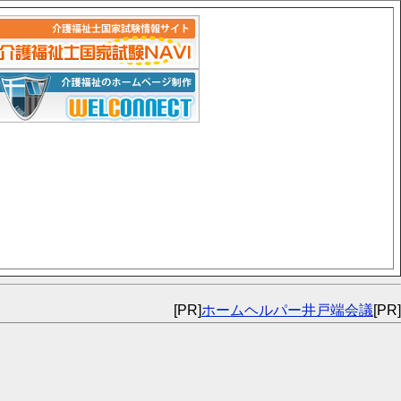
[PR]
ホームヘルパー井戸端会議
[PR]