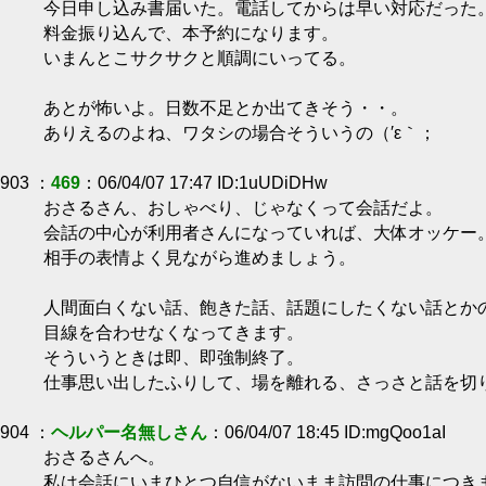
今日申し込み書届いた。電話してからは早い対応だった
料金振り込んで、本予約になります。
いまんとこサクサクと順調にいってる。
あとが怖いよ。日数不足とか出てきそう・・。
ありえるのよね、ワタシの場合そういうの（′ε｀；ゞ
903 ：
469
：06/04/07 17:47 ID:1uUDiDHw
おさるさん、おしゃべり、じゃなくって会話だよ。
会話の中心が利用者さんになっていれば、大体オッケー
相手の表情よく見ながら進めましょう。
人間面白くない話、飽きた話、話題にしたくない話とか
目線を合わせなくなってきます。
そういうときは即、即強制終了。
仕事思い出したふりして、場を離れる、さっさと話を切
904 ：
ヘルパー名無しさん
：06/04/07 18:45 ID:mgQoo1aI
おさるさんへ。
私は会話にいまひとつ自信がないまま訪問の仕事につき