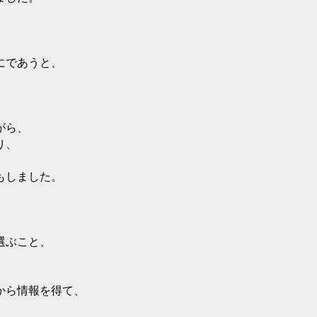
にであうと、
がら、
り、
もしました。
選ぶこと、
から情報を得て、