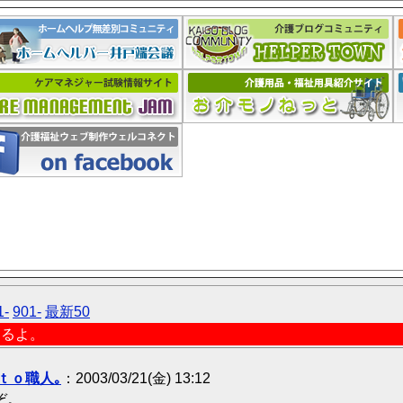
1-
901-
最新50
なるよ。
ｔｏ職人｡
：2003/03/21(金) 13:12
ぞ。