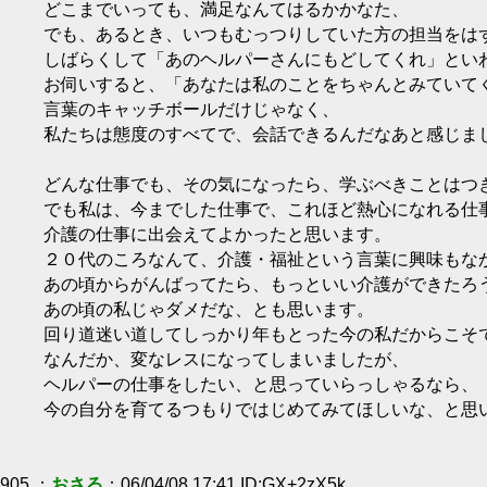
どこまでいっても、満足なんてはるかかなた、
でも、あるとき、いつもむっつりしていた方の担当をは
しばらくして「あのヘルパーさんにもどしてくれ」とい
お伺いすると、「あなたは私のことをちゃんとみていて
言葉のキャッチボールだけじゃなく、
私たちは態度のすべてで、会話できるんだなあと感じま
どんな仕事でも、その気になったら、学ぶべきことはつ
でも私は、今までした仕事で、これほど熱心になれる仕
介護の仕事に出会えてよかったと思います。
２０代のころなんて、介護・福祉という言葉に興味もな
あの頃からがんばってたら、もっといい介護ができたろ
あの頃の私じゃダメだな、とも思います。
回り道迷い道してしっかり年もとった今の私だからこそ
なんだか、変なレスになってしまいましたが、
ヘルパーの仕事をしたい、と思っていらっしゃるなら、
今の自分を育てるつもりではじめてみてほしいな、と思
905 ：
おさる
：06/04/08 17:41 ID:GX+2zX5k