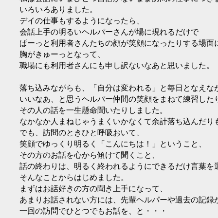
いろいろありました。
デイの仕事もするようになったら、
会話上手の明るいヘルパーさんが場に現れるだけで
ぱーっと利用者さんたちの顔が笑顔になったりする場面
胸がきゅーっとなって、
職場にも利用者さんにも申し訳ないなあと思いました。
落ち込みながらも、「自分は変われる」と毎日となえな
いいなあ、と思うヘルパー仲間の笑顔をまねて練習した
その人の話を一生懸命聞いたりしました。
なかなか人まねじゃうまくいかなくて余計落ち込んだり
でも、訪問のときひと呼吸おいて、
笑顔でゆっくり明るく「こんにちは！」ということ、
その方のお話を心から傾けて聞くこと、
話の終わりは、明るく終われるようにできるだけ言葉を
そんなことからはじめました。
まずはお話好きの方の聞き上手になって、
あまりお話されない方には、先輩ヘルパーや過去の記録
一回の訪問でひとつでもお話を、と・・・