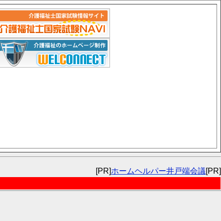
[PR]
ホームヘルパー井戸端会議
[PR]