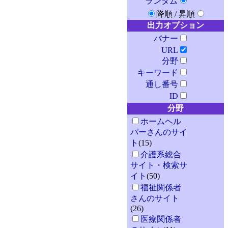
ランダム
降順
/
昇順
出力オプション
バナー
URL
分野
キーワード
通し番号
ID
分野
ホームヘル
パーさんのサイ
ト
(15)
介護系総合
サイト・検索サ
イト
(50)
福祉関係者
さんのサイト
(26)
医療関係者