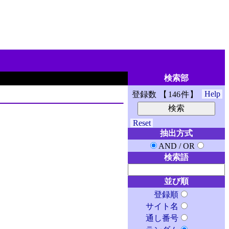
検索部
Help
登録数
146
件
Reset
抽出方式
AND
/
OR
検索語
並び順
登録順
サイト名
通し番号