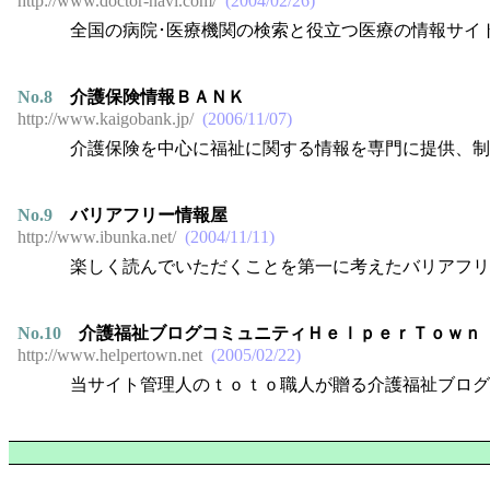
http://www.doctor-navi.com/
2004/02/26
全国の病院･医療機関の検索と役立つ医療の情報サイ
No.
8
介護保険情報ＢＡＮＫ
http://www.kaigobank.jp/
2006/11/07
介護保険を中心に福祉に関する情報を専門に提供、制
No.
9
バリアフリー情報屋
http://www.ibunka.net/
2004/11/11
楽しく読んでいただくことを第一に考えたバリアフリ
No.
10
介護福祉ブログコミュニティＨｅｌｐｅｒＴｏｗｎ
http://www.helpertown.net
2005/02/22
当サイト管理人のｔｏｔｏ職人が贈る介護福祉ブロ