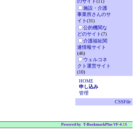
のサイト
(11)
施設・介護
事業所さんのサ
イト
(31)
公的機関な
どのサイト
(7)
介護福祉関
連情報サイト
(46)
ウェルコネ
クト運営サイト
(10)
HOME
申し込み
管理
CSSFile
Powered by
T-BookmarkPlus VF-4
.1
S