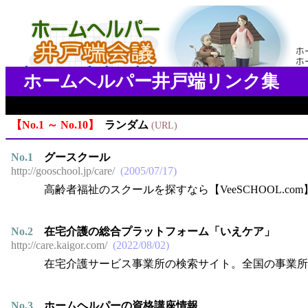
ホームヘルパー井戸端リンク集
No.1 ～ No.10
ランダム
URL
No.
1
グースクール
http://gooschool.jp/care/
2005/07/17
高齢者福祉のスクールを探すなら【VeeSCHOOL.com
No.
2
在宅介護の総合プラットフォーム「いえケア」
http://care.kaigor.com/
2022/08/02
在宅介護サービス事業所の検索サイト。全国の事業所
No.
3
ホームヘルパーの資格講座情報