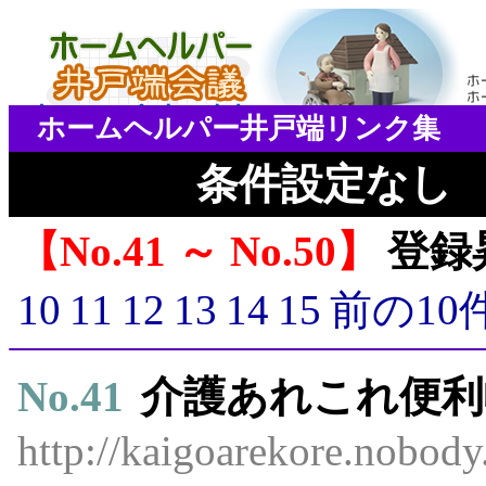
ホームヘルパー井戸端リンク集
条件設定なし
No.41 ～ No.50
登録
10
11
12
13
14
15
前の10
No.
41
介護あれこれ便利
http://kaigoarekore.nobody.